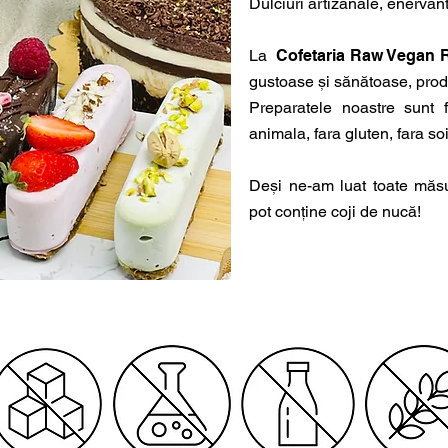
Dulciuri artizanale, enervan
La
Cofetaria Raw Vegan 
gustoase și sănătoase, produ
Preparatele noastre sunt 
animala, fara gluten, fara soia
Deși ne-am luat toate măsu
pot conține coji de nucă!