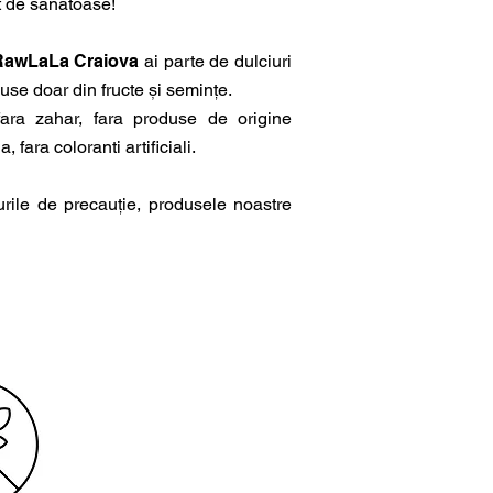
t de sanatoase!
g
r
a
RawLaLa Craiova
ai parte de dulciuri
m
se doar din fructe și semințe.
fara zahar, fara produse de origine
, fara coloranti artificiali.
rile de precauție, produsele noastre