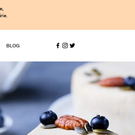
e,
rie.
BLOG