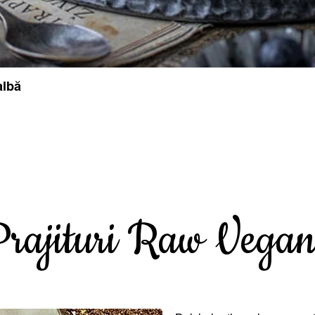
albă
rajituri Raw Vega