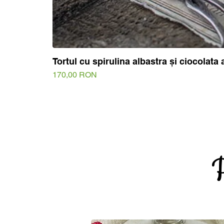
Tortul cu spirulina albastra și ciocolata 
Price
170,00 RON
P