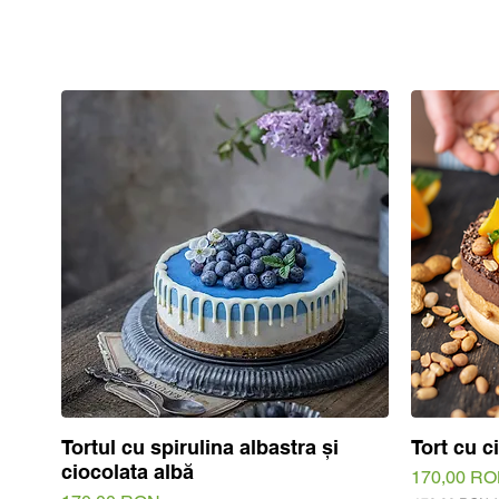
Tortul cu spirulina albastra și
Tort cu c
Quick View
ciocolata albă
Price
170,00 R