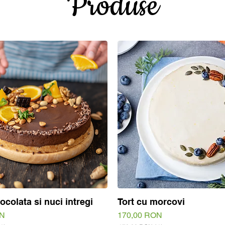
Produse
iocolata si nuci intregi
Tort cu morcovi
Quick View
Quick View
Price
ON
170,00 RON