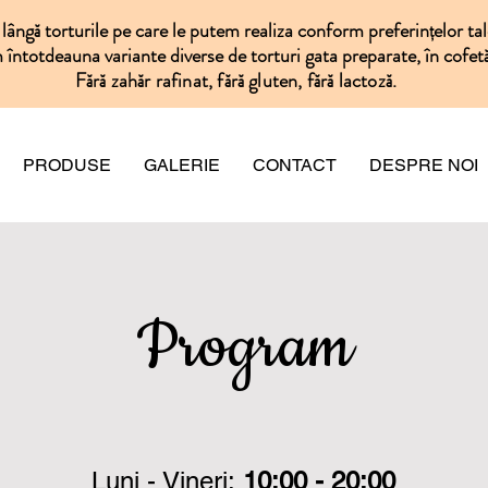
lângă torturile pe care le putem realiza conform preferințelor tal
întotdeauna variante diverse de torturi gata preparate, în cofetă
Fără zahăr rafinat, fără gluten, fără lactoză.
PRODUSE
GALERIE
CONTACT
DESPRE NOI
Program
Luni - Vineri:
10:00 - 20:00