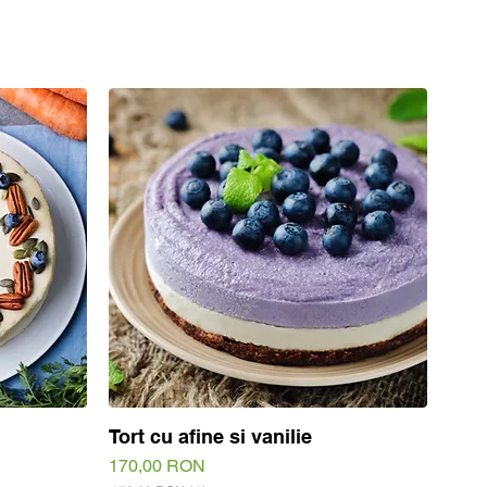
Tort cu afine si vanilie
Quick View
Price
170,00 RON