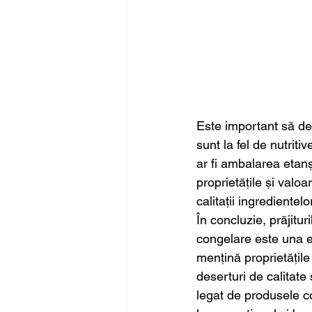
Este important să d
sunt la fel de nutrit
ar fi ambalarea etanș
proprietățile și valoa
calitații ingredientelo
În concluzie, prăjitu
congelare este una ef
mențină proprietățile 
deserturi de calitate
legat de produsele co