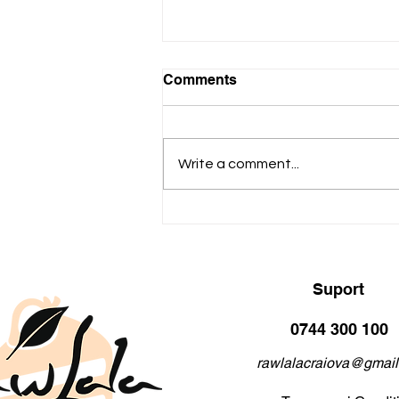
Comments
Write a comment...
Descoperă noile eclere raw
vegan de la cofetăria
RawLala din centrul vechi
al Craiovei!
Suport
0744 300 100
rawlalacraiova@gmai