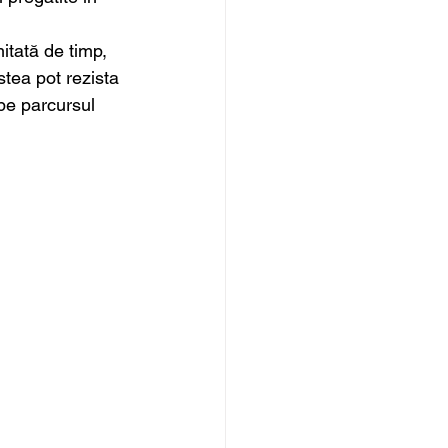
mitată de timp, 
stea pot rezista 
 pe parcursul 