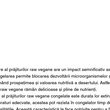
 al prăjiturilor raw vegane are un impact semnificativ as
ongelarea permite blocarea dezvoltării microorganismelor 
nd prospețimea și valoarea nutritivă a desertului. Astfel
e raw vegane rămân delicioase și pline de nutrienți.
al prăjiturilor raw vegane congelate este durata lor exti
eraturi adecvate, acestea pot rezista în congelator timp 
alitățile. Această caracteristică le face potrivite pentru a f