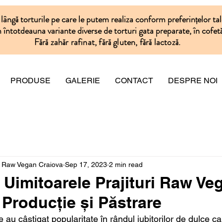
lângă torturile pe care le putem realiza conform preferințelor tal
întotdeauna variante diverse de torturi gata preparate, în cofetă
Fără zahăr rafinat, fără gluten, fără lactoză.
PRODUSE
GALERIE
CONTACT
DESPRE NOI
e Raw Vegan Craiova
Sep 17, 2023
2 min read
Uimitoarele Prajituri Raw Ve
Producție și Păstrare
e au câștigat popularitate în rândul iubitorilor de dulce c