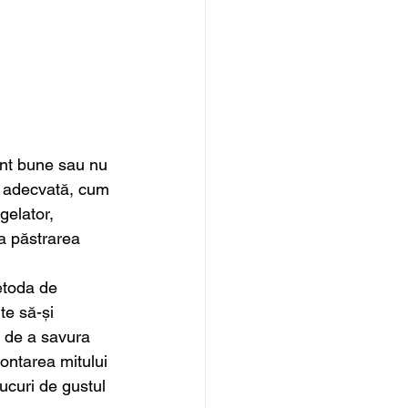
nt bune sau nu 
re adecvată, cum 
gelator, 
la păstrarea 
etoda de 
te să-și 
a de a savura 
montarea mitului 
ucuri de gustul 