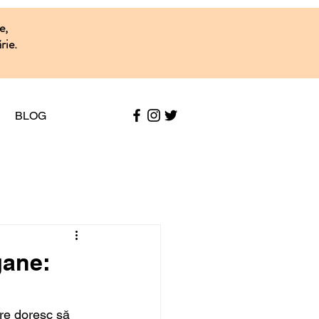
e,
rie.
BLOG
gane:
are doresc să 