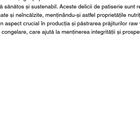
ă sănătos și sustenabil. Aceste delicii de patiserie sunt r
e și neîncălzite, menținându-și astfel proprietățile nutriț
 aspect crucial în producția și păstrarea prăjiturilor raw
 congelare, care ajută la menținerea integrității și prospe