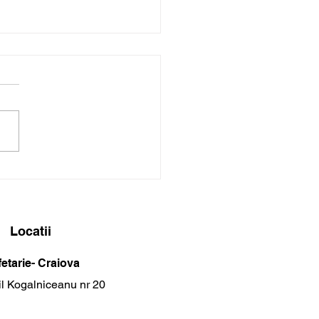
ternativă sănătoasă
iabet indulcirea
urilor cu xylitol la
taria RawLala
Locatii
etarie- Craiova
il Kogalniceanu nr 20