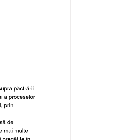
upra păstrării 
și a proceselor 
, prin 
nsă de 
de mai multe 
i pregătite în 