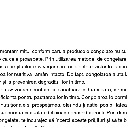
emontăm mitul conform căruia produsele congelate nu su
ive ca cele proaspete. Prin utilizarea metodei de congela
ă a prăjiturilor raw vegane în recipiente rezistente la con
rea lor nutritivă rămân intacte. De fapt, congelarea ajută 
r și la prevenirea degradării lor în timp.
rile raw vegane sunt delicii sănătoase și hrănitoare, iar m
icientă pentru păstrarea lor în timp. Congelarea le permi
nutriționale și prospețimea, oferindu-ți astfel posibilitate
 superioară și gustări delicioase oricând dorești. Prin de
ngelate, te încurajez să încerci aceste prăjituri și să te b