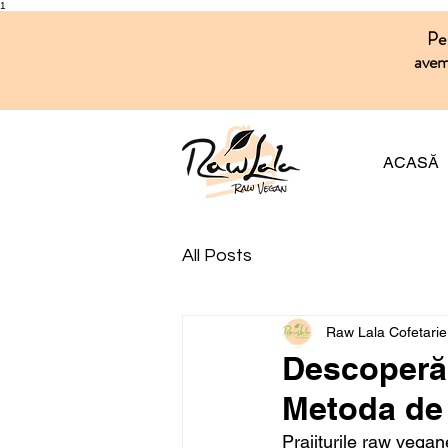
1
Pe 
avem 
ACASĂ
All Posts
Raw Lala Cofetari
Descoperă 
Metoda de 
Prajiturile raw vegan