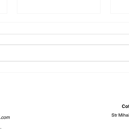
Descoperă dulciuri fără
O al
zahăr ale cofetăriei raw
pentru d
dulci
vegan Raw Lala din centrul
Cofe
vechi al Craiovei!
Cof
Str Miha
l.com