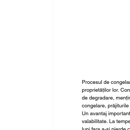
Procesul de congelare
proprietăților lor. C
de degradare, menținâ
congelare, prăjituril
Un avantaj important 
valabilitate. La temp
luni fara a-și pierde c