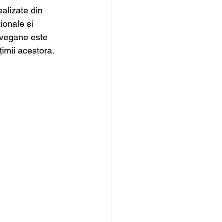
ealizate din 
ionale și 
 vegane este 
țimii acestora.