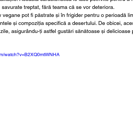
 savurate treptat, fără teama că se vor deteriora.
aw vegane pot fi păstrate și în frigider pentru o perioadă li
entele și compoziția specifică a desertului. De obicei, ace
 5 zile, asigurându-ți astfel gustări sănătoase și delicioase
.com/watch?v=B2XQ0mtWNHA